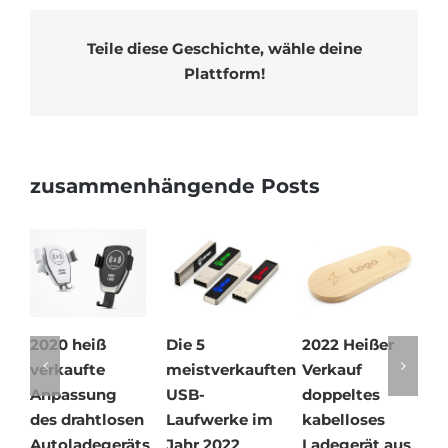
Teile diese Geschichte, wähle deine
Plattform!
zusammenhängende Posts
2020 heiß
Die 5
2022 Heißer
So r
verkaufte
meistverkauften
Verkauf
Sie 
Anpassung
USB-
doppeltes
Flas
des drahtlosen
Laufwerke im
kabelloses
Lau
Autoladegeräts
Jahr 2022
Ladegerät aus
19. Ja