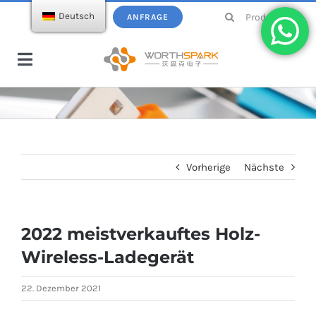
Zum
Suchen
Deutsch
ANFRAGE
Inhalt
nach:
springen
Navigation
umschalten
Heim
Produkte
Vorherige
Nächste
USB-Stick
E-Katalog
2022 meistverkauftes Holz-
Drahtloses Ladegerät
Über WortSpark
Wireless-Ladegerät
Power bank
Blogs
22. Dezember 2021