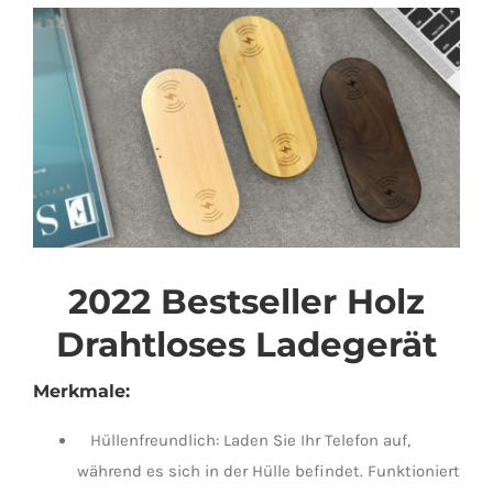
Größeres
Universal Travel Adapter
Kontaktiere uns
Bild
anzeigen
Date cable
Converter adapter
Audio/Video Converter
2022 Bestseller Holz
Multi-Function Hub
Drahtloses Ladegerät
Stylus Pen
Merkmale:
Hüllenfreundlich: Laden Sie Ihr Telefon auf,
Card Reader
während es sich in der Hülle befindet. Funktioniert