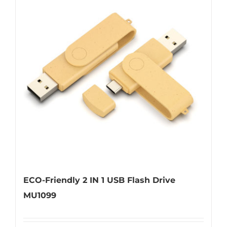
Universal Travel Adapter
Kontaktiere uns
Date cable
Converter adapter
Audio/Video Converter
Multi-Function Hub
Stylus Pen
ECO-Friendly 2 IN 1 USB Flash Drive
MU1099
Card Reader