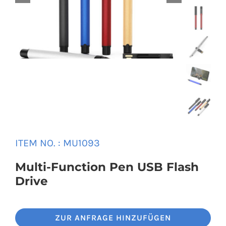
Universal Travel Adapter
Kontaktiere uns
Date cable
Converter adapter
Audio/Video Converter
ITEM NO. : MU1093
Multi-Function Hub
Multi-Function Pen USB Flash
Stylus Pen
Drive
Card Reader
ZUR ANFRAGE HINZUFÜGEN