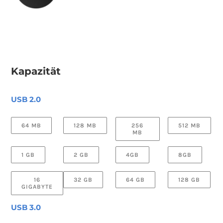
Kapazität
USB 2.0
64 MB
128 MB
256
512 MB
MB
1 GB
2 GB
4GB
8GB
16
32 GB
64 GB
128 GB
GIGABYTE
USB 3.0