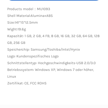
LED Lamp
Products model：MU1093
Shell Material:Alumina+ABS
Size:141*15*12.5mm
Wight:19.6g
Kapazität: 1 GB, 2 GB, 4 FB, 8 GB, 16 GB, 32 GB, 64 GB, 128
GB, 256 GB
Speicherchip: Samsung/Toshiba/Intel/Hynix
Logo: Kundenspezifisches Logo
Schnittstellentyp: Hochgeschwindigkeits-USB 2.0/3.0
Betriebssystem: Windows XP, Windows 7 oder höher,
Linux
Zertifikat: CE, FCC ROHS