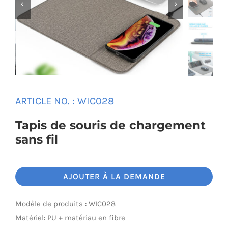


Universal Travel Adapter
Nous contacter
Date cable
Converter adapter
ARTICLE NO. :
WIC028
Audio/Video Converter
Tapis de souris de chargement
sans fil
Multi-Function Hub
AJOUTER À LA DEMANDE
Stylus Pen
Modèle de produits : WIC028
Card Reader
Matériel: PU + matériau en fibre