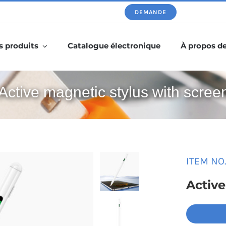
DEMANDE
s produits
Catalogue électronique
À propos d
Active magnetic stylus with scree
ITEM NO.
Active