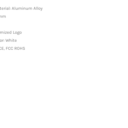
erial: Aluminum Alloy
9mm
omized Logo
or: White
: CE, FCC ROHS