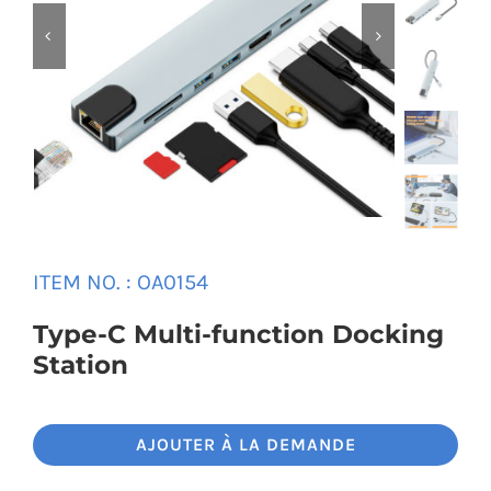
Universal Travel Adapter
Nous contacter


Date cable
Converter adapter
Audio/Video Converter
ITEM NO. : OA0154
Multi-Function Hub
Type-C Multi-function Docking
Station
Stylus Pen
AJOUTER À LA DEMANDE
Card Reader