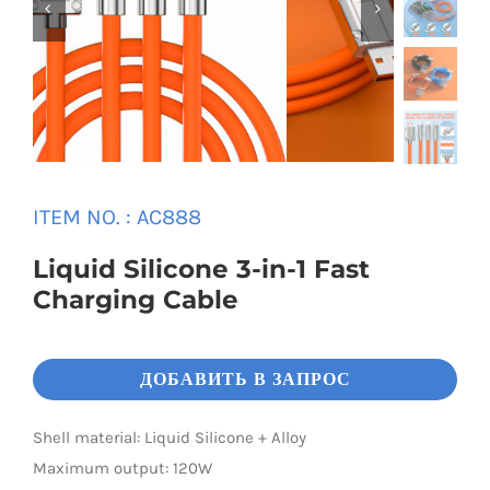


Universal Travel Adapter
Связаться с нами
Date cable
Converter adapter
ITEM NO. : AC888
Audio/Video Converter
Liquid Silicone 3-in-1 Fast
Charging Cable
Multi-Function Hub
ДОБАВИТЬ В ЗАПРОС
Stylus Pen
Shell material: Liquid Silicone + Alloy
Card Reader
Maximum output: 120W