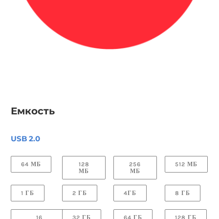
Емкость
USB 2.0
64 МБ
128
256
512 МБ
МБ
МБ
1 ГБ
2 ГБ
4ГБ
8 ГБ
16
32 ГБ
64 ГБ
128 ГБ