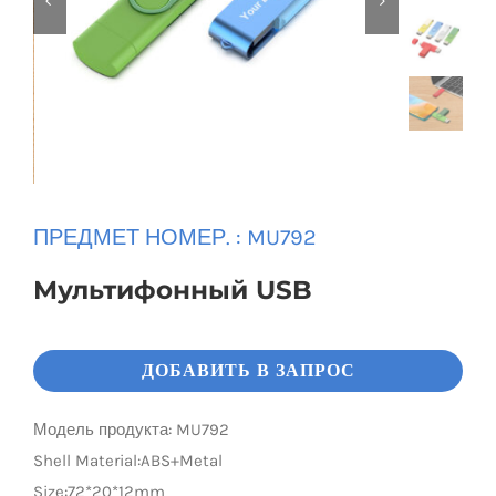


Universal Travel Adapter
Связаться с нами
Date cable
Converter adapter
ПРЕДМЕТ НОМЕР. :
MU792
Audio/Video Converter
Мультифонный USB
Multi-Function Hub
ДОБАВИТЬ В ЗАПРОС
Stylus Pen
Модель продукта: MU792
Shell Material:ABS+Metal
Card Reader
Size:72*20*12mm