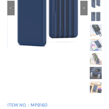
Universal Travel Adapter
Связаться с нами


Date cable
Converter adapter
Audio/Video Converter
Multi-Function Hub
Stylus Pen
Card Reader
ITEM NO. : MPB160