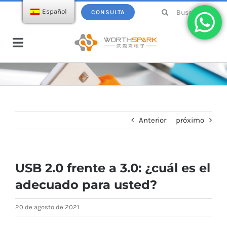
saltar
Buscar:
Español
CONSULTA
al
contenido
Navegación
de
Hogar
palanca
Productos
Anterior
próximo
Memoria USB
Ecatálogo
USB 2.0 frente a 3.0: ¿cuál es el
Cargador inalámbrico
Sobre WorthSpark
adecuado para usted?
Power bank
Blogs
20 de agosto de 2021