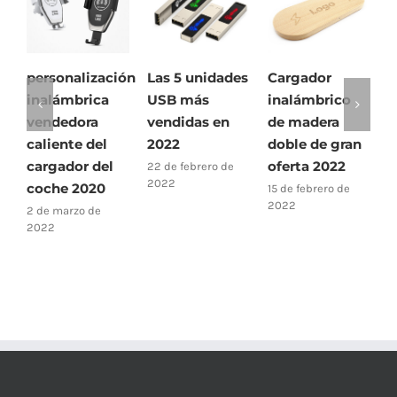
personalización
Las 5 unidades
Cargador
¿Cóm
inalámbrica
USB más
inalámbrico
una 
vendedora
vendidas en
de madera
flas
caliente del
2022
doble de gran
19 de 
2022
cargador del
oferta 2022
22 de febrero de
2022
coche 2020
15 de febrero de
2022
2 de marzo de
2022