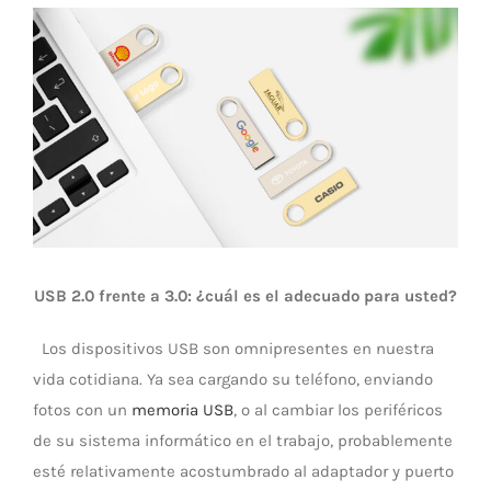
Ver
Universal Travel Adapter
Contáctenos
imagen
más
Date cable
grande
Converter adapter
Audio/Video Converter
USB 2.0 frente a 3.0: ¿cuál es el adecuado para usted?
Multi-Function Hub
Los dispositivos USB son omnipresentes en nuestra
vida cotidiana. Ya sea cargando su teléfono, enviando
Stylus Pen
fotos con un
memoria USB
, o al cambiar los periféricos
de su sistema informático en el trabajo, probablemente
Card Reader
esté relativamente acostumbrado al adaptador y puerto