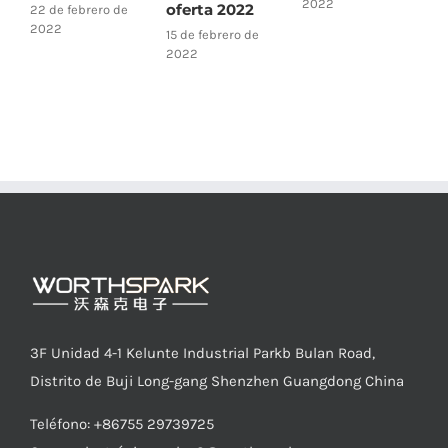
2022
oferta 2022
r
22 de febrero de
2022
15 de febrero de
1
2022
3F Unidad 4-1 Kelunte Industrial Parkb Bulan Road,
Distrito de Buji Long-gang Shenzhen Guangdong China
Teléfono: +86755 29739725