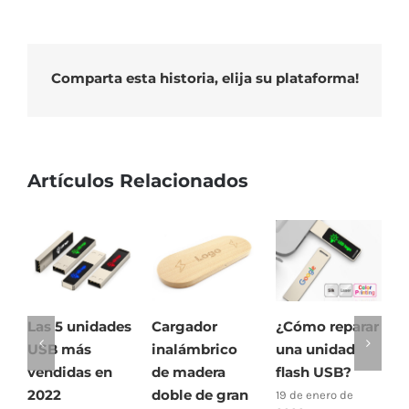
Comparta esta historia, elija su plataforma!
Artículos Relacionados
Las 5 unidades
Cargador
¿Cómo reparar
2
USB más
inalámbrico
una unidad
m
vendidas en
de madera
flash USB?
c
2022
doble de gran
i
19 de enero de