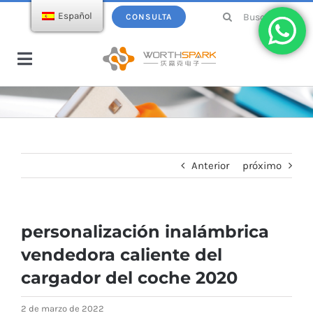
saltar
Buscar:
Español
CONSULTA
al
contenido
Navegación
de
Hogar
palanca
Productos
Anterior
próximo
Memoria USB
Ecatálogo
personalización inalámbrica
Cargador inalámbrico
Sobre WorthSpark
vendedora caliente del
cargador del coche 2020
Power bank
Blogs
2 de marzo de 2022