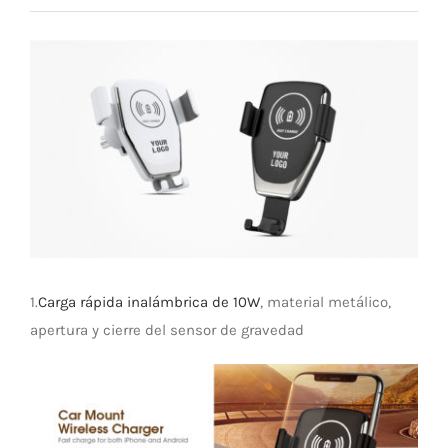
Universal Travel Adapter
Contáctenos
Ver
imagen
Date cable
más
grande
Converter adapter
Audio/Video Converter
Multi-Function Hub
1.
Carga rápida inalámbrica de 10W
, material metálico,
apertura y cierre del sensor de gravedad
Stylus Pen
Card Reader