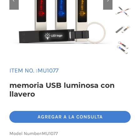


Universal Travel Adapter
Contáctenos
Date cable
Converter adapter
Audio/Video Converter
ITEM NO. :MU1077
memoria USB luminosa con
Multi-Function Hub
llavero
Stylus Pen
AGREGAR A LA CONSULTA
Card Reader
Model Number:MU1077