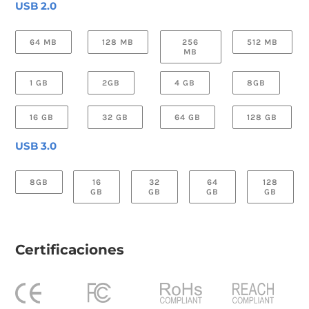
USB 2.0
64 MB
128 MB
256
512 MB
MB
1 GB
2GB
4 GB
8GB
16 GB
32 GB
64 GB
128 GB
USB 3.0
8GB
16
32
64
128
GB
GB
GB
GB
Certificaciones