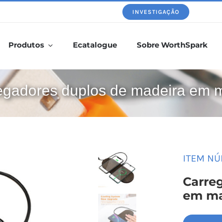
INVESTIGAÇÃO
Produtos
Ecatalogue
Sobre WorthSpark
egadores duplos de madeira em 
ITEM NÚ
Carre
em m