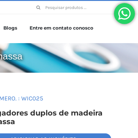
Procurar:
Blogs
Entre em contato conosco
massa
MERO. :
WIC025
gadores duplos de madeira
assa