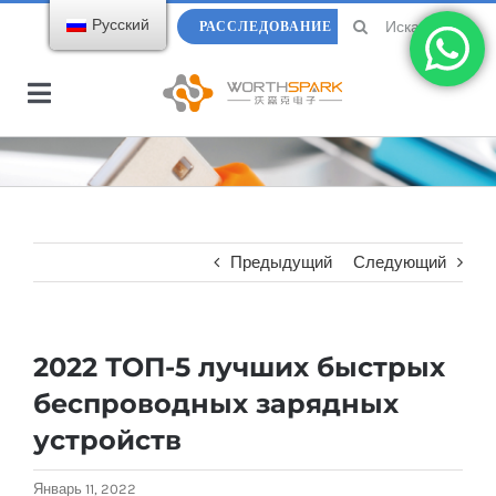
перейти
Ищи:
Русский
РАССЛЕДОВАНИЕ
к
содержанию
Переключить
навигацию
Дом
Продукты
Предыдущий
Следующий
Флешка
Электронный каталог
2022 ТОП-5 лучших быстрых
Беспроводная зарядка
О компании WorthSpark
беспроводных зарядных
устройств
Power bank
Блоги
Январь 11, 2022