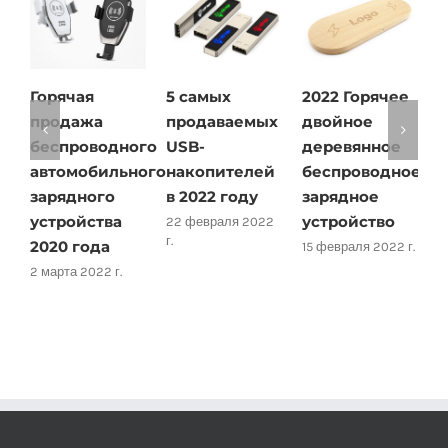
Горячая
5 самых
2022 Горячее
Как
продажа
продаваемых
двойное
вос
беспроводного
USB-
деревянное
фле
автомобильного
накопителей
беспроводное
Январ
зарядного
в 2022 году
зарядное
устройства
устройство
22 февраля 2022
г.
2020 года
15 февраля 2022 г.
2 марта 2022 г.