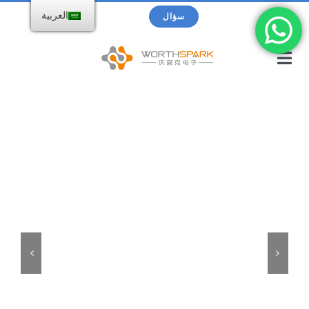
خطى
بحث
العربية
سؤال
لى
عن:
لمحتوى
تبديل
التنقل
الصفحة الرئيسية
منتجات
محرك فلاش USB
الكتالوج
شاحن لاسلكي
حول WorthSpark


Power bank
المدونات