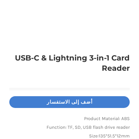
Universal Travel Adapter
اتصل بنا
Date cable
Converter adapter
USB-C & Lightning 3-in-1 Card
Reader
Audio/Video Converter
Multi-Function Hub
أضف إلى الاستفسار
Stylus Pen
Product Material: ABS
Function: TF, SD, USB flash drive reader
Card Reader
Size:135*51.5*12mm