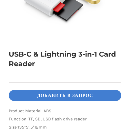
Universal Travel Adapter
Связаться с нами
Date cable
Converter adapter
USB-C & Lightning 3-in-1 Card
Reader
Audio/Video Converter
Multi-Function Hub
ДОБАВИТЬ В ЗАПРОС
Stylus Pen
Product Material: ABS
Function: TF, SD, USB flash drive reader
Card Reader
Size:135*51.5*12mm