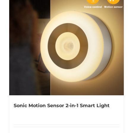
Universal Travel Adapter
Contáctenos
Date cable
Converter adapter
Audio/Video Converter
Multi-Function Hub
Stylus Pen
Sonic Motion Sensor 2-in-1 Smart Light
Card Reader