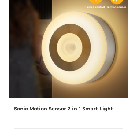
Universal Travel Adapter
Contattaci
Date cable
Converter adapter
Audio/Video Converter
Multi-Function Hub
Stylus Pen
Sonic Motion Sensor 2-in-1 Smart Light
Card Reader