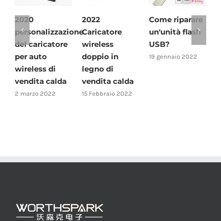
20
2022
Come riparare
2022 T
rsonalizzazione
Caricatore
un'unità flash
miglior
l caricatore
wireless
USB?
caricab
r auto
doppio in
wireles
19 gennaio 2022
reless di
legno di
11 gennai
ndita calda
vendita calda
arzo 2022
15 Febbraio 2022