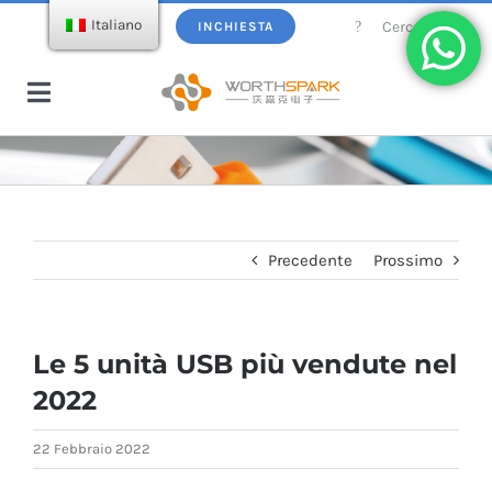
Salta
Cercare:
Italiano
INCHIESTA
al
contenuto
Attiva/disattiva
navigazione
Casa
Prodotti
Precedente
Prossimo
Chiavetta USB
Ecatalogo
Le 5 unità USB più vendute nel
Caricatore senza fili
Informazioni su WorthSpark
2022
Power bank
Blog
22 Febbraio 2022