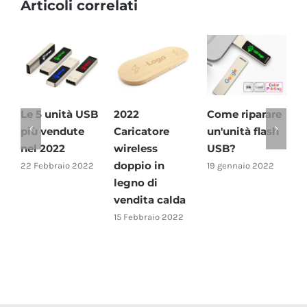
Articoli correlati
Le 5 unità USB
2022
Come riparare
2
più vendute
Caricatore
un'unità flash
m
nel 2022
wireless
USB?
c
doppio in
w
22 Febbraio 2022
19 gennaio 2022
legno di
1
vendita calda
15 Febbraio 2022