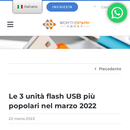
Salta
Cercare:
Italiano
INCHIESTA
al
contenuto
Attiva/disattiva
navigazione
Casa
Prodotti
Precedente
Chiavetta USB
Ecatalogo
Le 3 unità flash USB più
Caricatore senza fili
Informazioni su WorthSpark
popolari nel marzo 2022
Power bank
Blog
22 marzo 2022