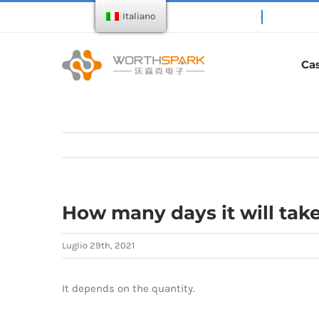
Salta
Italiano
al
contenuto
Ca
How many days it will take
Luglio 29th, 2021
It depends on the quantity.