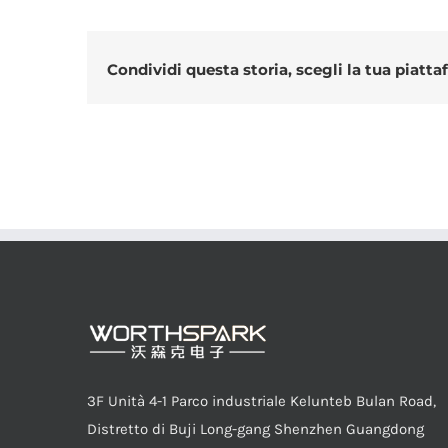
Condividi questa storia, scegli la tua piatta
3F Unità 4-1 Parco industriale Kelunteb Bulan Road,
Distretto di Buji Long-gang Shenzhen Guangdong