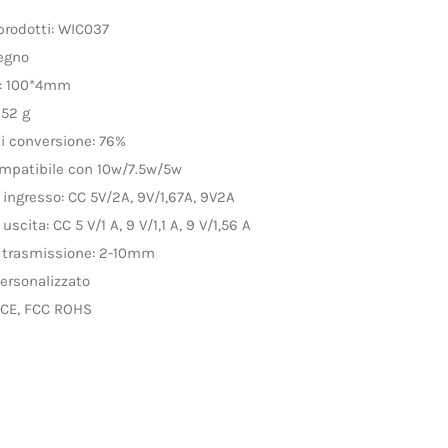
prodotti: WIC037
legno
: 100*4mm
 52 g
di conversione: 76%
ompatibile con 10w/7.5w/5w
 ingresso: CC 5V/2A, 9V/1,67A, 9V2A
uscita: CC 5 V/1 A, 9 V/1,1 A, 9 V/1,56 A
i trasmissione: 2-10mm
personalizzato
: CE, FCC ROHS