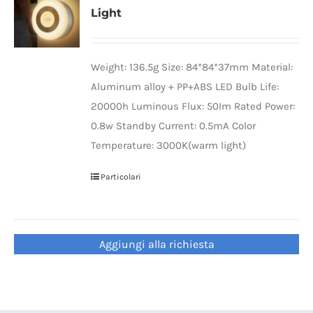
Light
Universal Travel Adapter
Contattaci
Date cable
Weight: 136.5g Size: 84*84*37mm Material:
Aluminum alloy + PP+ABS LED Bulb Life:
20000h Luminous Flux: 50Im Rated Power:
Converter adapter
0.8w Standby Current: 0.5mA Color
Temperature: 3000K(warm light)
Audio/Video Converter
Particolari
Multi-Function Hub
Aggiungi alla richiesta
Stylus Pen
Card Reader