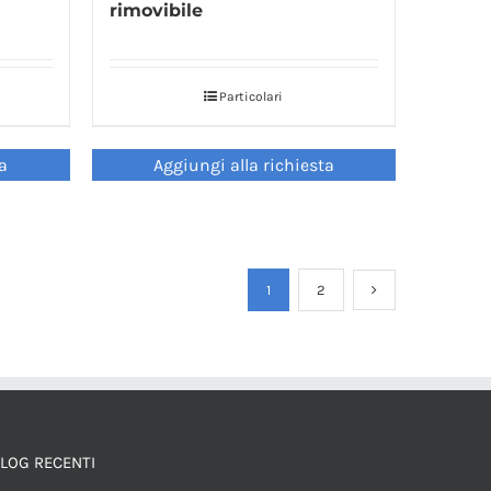
rimovibile
Particolari
ta
Aggiungi alla richiesta
1
2
LOG RECENTI