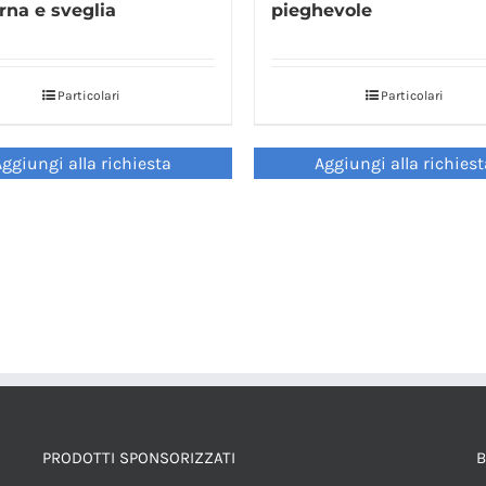
rna e sveglia
pieghevole
Particolari
Particolari
ggiungi alla richiesta
Aggiungi alla richies
PRODOTTI SPONSORIZZATI
B