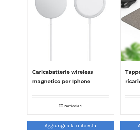
Caricabatterie wireless
Tappe
magnetico per Iphone
ricar
Particolari
Aggiungi alla richiesta
A