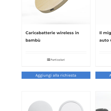
Caricabatterie wireless in
Il mi
bambù
auto 
Particolari
Aggiungi alla richiesta
A