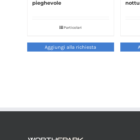
pieghevole
nottu
Particolari
Aggiungi alla richiesta
A