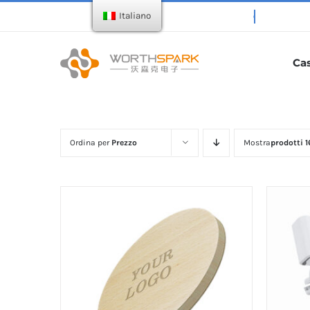
Salta
Italiano
al
contenuto
Ca
Ordina per
Prezzo
Mostra
prodotti 1