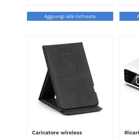
Aggiungi alla richiesta
A
Caricatore wireless
Ricar